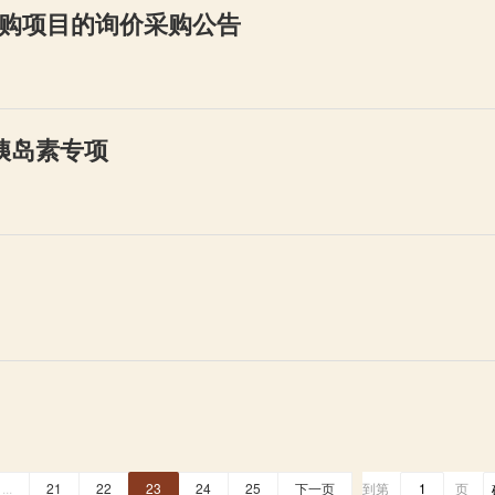
购项目的询价采购公告
-胰岛素专项
...
21
22
23
24
25
下一页
到第
页