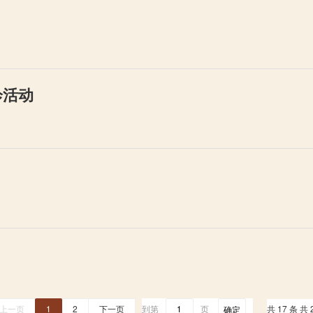
诊活动
上一页
1
2
下一页
到第
页
共 17 条 共 