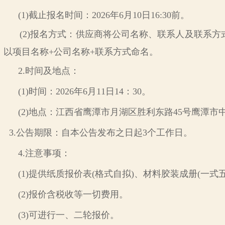
(1)截止报名时间：2026年
6
月
10
日
16
:
30
前。
(2)报名方式：
供应商将公司名称、联系人及联系方
以项目
名称
+公司名称+联系方式命名。
2.时间及地点：
(1)时间：2026年
6
月
11
日
14：30
。
(2)地点：江西省
鹰潭
市
月湖区胜利东路
45号鹰潭市
3.公告期限：自本公告发布之日起
3
个工作日。
4.注意事项：
(1)提供纸质报价表(格式自拟)、材料
胶装成册
(一式
(2)报价含税收等一切费用。
(3)可进行一、二轮报价。