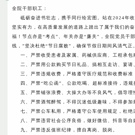
全院干部职工：
砥砺奋进书壮志，携手同行绘宏图。站在2024年
坚实有力，在高质量发展的道路上踏出了属于我们的奋
福！节点亦是“考点”、年关亦是“廉关”，全院党员干
线，”坚决杜绝“节日腐败”，确保节假日期间风清气
一、严禁收受患者及家属、药械供应商、工程承包
二、严禁用公款购买节日礼品、搞相互走访、宴请
三、严禁违规收费，严格遵守医疗规范和收费标准
四、严禁“吃公函”、公款吃喝、超标准接待，违
五、严禁铺张浪费、大操大办等不良风气，倡导理
六、严禁酒驾醉驾，不得沉迷低级趣味，不得参加
七、严禁公车私用，严格遵守公车使用规定，杜绝
八、严禁违背社会公序良俗，做好微信、抖音等自
九、严禁违反值班纪律，擅自离岗、脱岗。