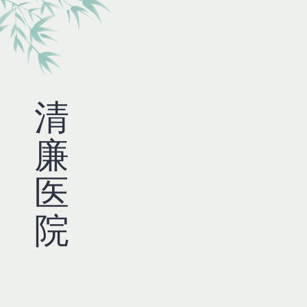
清
廉
医
院