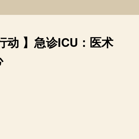
动 】急诊ICU：医术
心