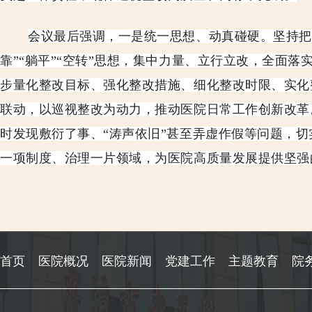
会议最后
强调
，
一是
统一思想、动真碰硬。坚持把
靠”“躺平”“空转”思想，集中力量、立行立改，全面
步量化整改目标、强化整改措施、细化整改时限、实化
联动
，
以巡视整改为动力，推动医院日常工作创新改革
时发现敷衍了事、“涛声依旧”甚至弄虚作假等问题，
一项制度、治理一片领域，为医院高质量发展提
供
坚强
首页
医院概况
医院新闻
党建工作
主题教育
院